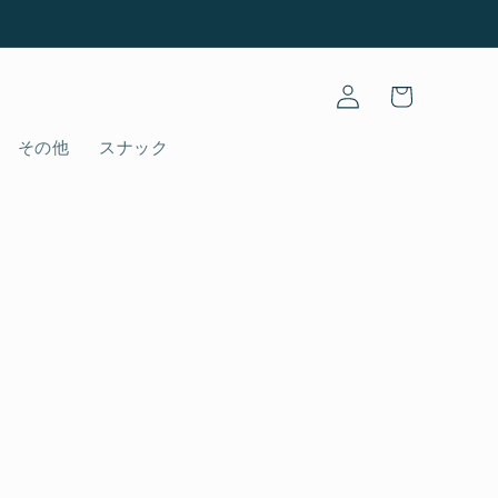
Log
Cart
in
その他
スナック