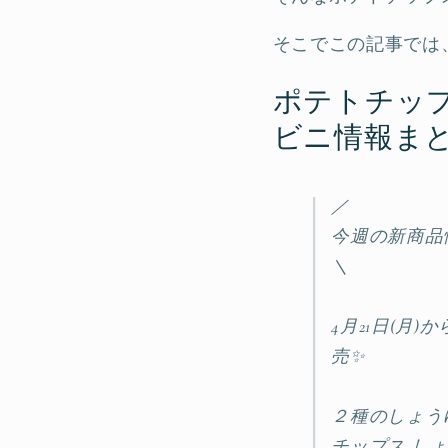
そこでこの記事では
ポテトチッ
ビニ情報ま
／
今週の新商品
＼
4月21日(月
売✨
２種のしょう
チップス し