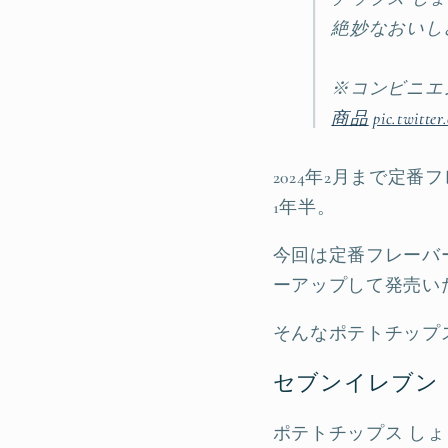
絶妙なおいし
※コンビニエ
商品
pic.twitt
2024年2月まで定
1年半。
今回は定番フレーバ
ーアップして発売い
そんなポテトチップ
セブンイレブン
ポテトチップス し