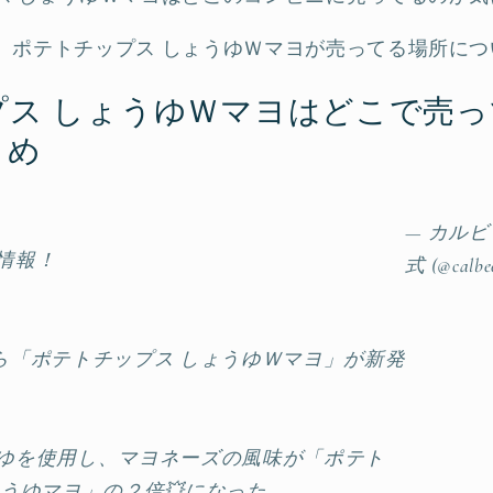
、ポテトチップス しょうゆＷマヨが売ってる場所に
プス しょうゆＷマヨはどこで売
とめ
— カルビ
情報！
式 (@calbe
)から「ポテトチップス しょうゆＷマヨ」が新発
ゆを使用し、マヨネーズの風味が「ポテト
ょうゆマヨ」の２倍💥になった