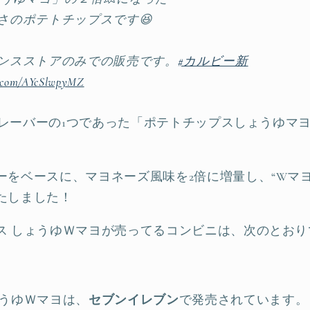
さのポテトチップスです😆
ンスストアのみでの販売です。
#カルビー新
er.com/AYcSlwpyMZ
番フレーバーの1つであった「ポテトチップスしょうゆマ
ーをベースに、マヨネーズ風味を2倍に増量し、“Wマ
たしました！
ス しょうゆＷマヨが売ってるコンビニは、次のとおり
ょうゆＷマヨは、
セブンイレブン
で発売されています。