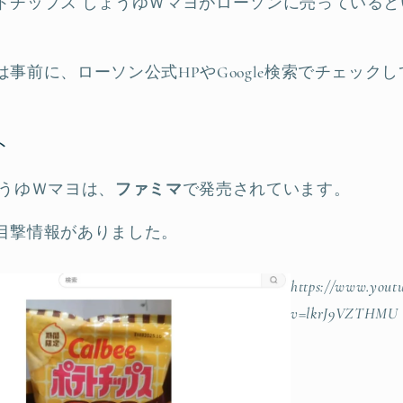
トチップス しょうゆＷマヨがローソンに売っている
事前に、ローソン公式HPやGoogle検索でチェック
ト
ょうゆＷマヨは、
ファミマ
で発売されています。
目撃情報がありました。
https://www.yout
v=lkrJ9VZTHMU