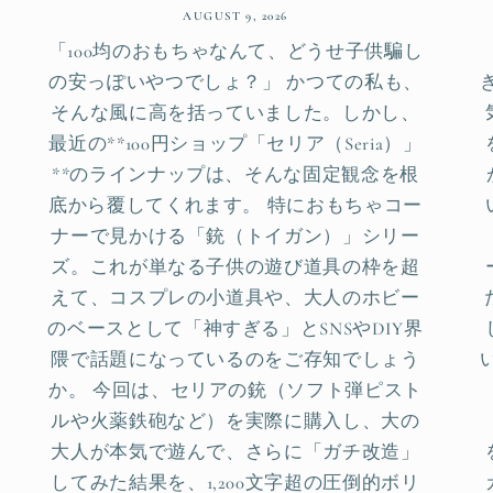
AUGUST 9, 2026
「100均のおもちゃなんて、どうせ子供騙し
の安っぽいやつでしょ？」 かつての私も、
そんな風に高を括っていました。しかし、
最近の**100円ショップ「セリア（Seria）」
**のラインナップは、そんな固定観念を根
底から覆してくれます。 特におもちゃコー
ナーで見かける「銃（トイガン）」シリー
ズ。これが単なる子供の遊び道具の枠を超
えて、コスプレの小道具や、大人のホビー
のベースとして「神すぎる」とSNSやDIY界
隈で話題になっているのをご存知でしょう
か。 今回は、セリアの銃（ソフト弾ピスト
ルや火薬鉄砲など）を実際に購入し、大の
大人が本気で遊んで、さらに「ガチ改造」
してみた結果を、1,200文字超の圧倒的ボリ