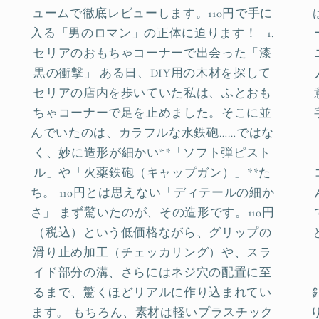
ュームで徹底レビューします。110円で手に
入る「男のロマン」の正体に迫ります！ 1.
セリアのおもちゃコーナーで出会った「漆
黒の衝撃」 ある日、DIY用の木材を探して
セリアの店内を歩いていた私は、ふとおも
ちゃコーナーで足を止めました。そこに並
んでいたのは、カラフルな水鉄砲……ではな
く、妙に造形が細かい**「ソフト弾ピスト
ル」や「火薬鉄砲（キャップガン）」**た
ち。 110円とは思えない「ディテールの細か
さ」 まず驚いたのが、その造形です。110円
（税込）という低価格ながら、グリップの
滑り止め加工（チェッカリング）や、スラ
イド部分の溝、さらにはネジ穴の配置に至
るまで、驚くほどリアルに作り込まれてい
ます。 もちろん、素材は軽いプラスチック