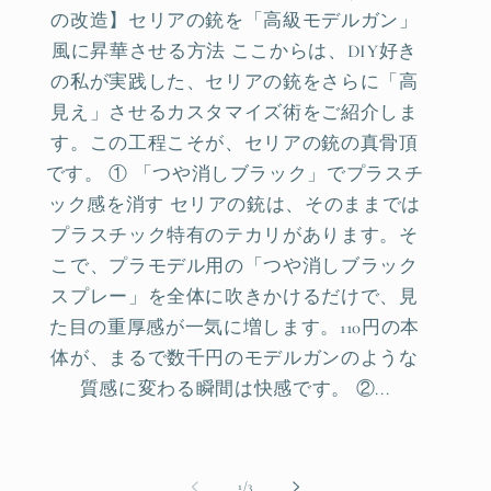
の改造】セリアの銃を「高級モデルガン」
風に昇華させる方法 ここからは、DIY好き
の私が実践した、セリアの銃をさらに「高
見え」させるカスタマイズ術をご紹介しま
す。この工程こそが、セリアの銃の真骨頂
です。 ① 「つや消しブラック」でプラスチ
ック感を消す セリアの銃は、そのままでは
プラスチック特有のテカリがあります。そ
こで、プラモデル用の「つや消しブラック
スプレー」を全体に吹きかけるだけで、見
た目の重厚感が一気に増します。110円の本
体が、まるで数千円のモデルガンのような
質感に変わる瞬間は快感です。 ②...
of
1
/
3