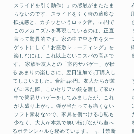
スライドを引く動作）」の感触がまたたま
らないのです。スライドを引く時の適度な
抵抗感と、カチッというロック音。110円で
このメカニズムを再現しているのは、正直
言って驚異的です。家の中で空き缶をター
ゲットにして「お座敷シューティング」を
楽しむには、これ以上ないコスパの高さで
す。 家族や友人との「室内サバゲー」が捗
る あまりの楽しさに、翌日追加で3丁購入し
てしまいました。合計440円。友人たちが遊
びに来た際、このセリアの銃を渡して家の
中で簡易サバゲーをしてみましたが、これ
が大盛り上がり。弾が当たっても痛くない
ソフト素材なので、家具を傷つける心配も
少なく、大人が本気で笑い転げながら遊べ
るポテンシャルを秘めています。 3. 【禁断