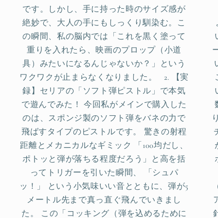
です。しかし、手に持った時のサイズ感が
絶妙で、大人の手にもしっくり馴染む。こ
の瞬間、私の脳内では「これを黒く塗って
重りを入れたら、映画のプロップ（小道
具）みたいになるんじゃないか？」という
ワクワクが止まらなくなりました。 2. 【実
録】セリアの「ソフト弾ピストル」で本気
で遊んでみた！ 今回私がメインで購入した
のは、スポンジ製のソフト弾をバネの力で
飛ばすタイプのピストルです。 驚きの射程
距離とメカニカルなギミック 「100均だし、
ポトッと弾が落ちる程度だろう」と高を括
ってトリガーを引いた瞬間、 「シュパ
ッ！」 という小気味いい音とともに、弾が5
メートル先まで真っ直ぐ飛んでいきまし
た。 この「コッキング（弾を込めるために