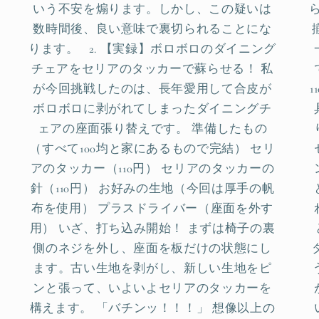
いう不安を煽ります。しかし、この疑いは
数時間後、良い意味で裏切られることにな
ります。 2. 【実録】ボロボロのダイニング
チェアをセリアのタッカーで蘇らせる！ 私
が今回挑戦したのは、長年愛用して合皮が
ボロボロに剥がれてしまったダイニングチ
ェアの座面張り替えです。 準備したもの
（すべて100均と家にあるもので完結） セリ
アのタッカー（110円） セリアのタッカーの
針（110円） お好みの生地（今回は厚手の帆
布を使用） プラスドライバー（座面を外す
用） いざ、打ち込み開始！ まずは椅子の裏
側のネジを外し、座面を板だけの状態にし
ます。古い生地を剥がし、新しい生地をピ
ンと張って、いよいよセリアのタッカーを
構えます。 「バチンッ！！！」 想像以上の