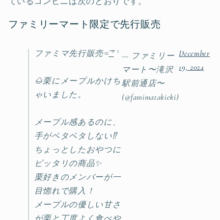
ているコンビニは次のとおりです。
ファミリーマート限定で先行販売
ファミマ先行販売=͟͟͞͞ ³ ³
December
— ファミリー
19, 2024
マート〜滝沢
🌰栗にメープルかけち
駅前通店〜
ゃいました。
(@famimatakieki)
メープル感あるのに、
手がベタベタしない⁉️
ちょっとしたおやつに
ピッタリの商品✨
栗好きのメンバーが一
目惚れで購入！
メープルの優しい甘さ
が栗と丁度よく食べや