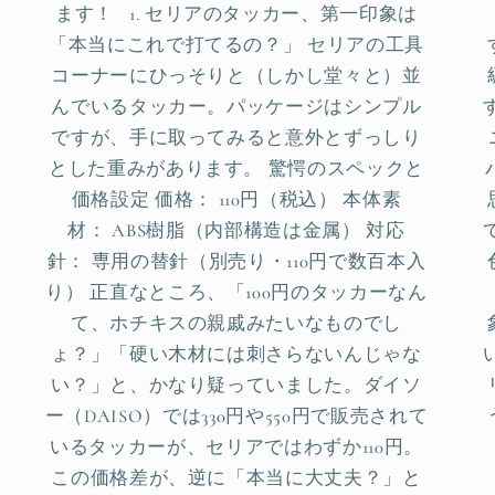
ます！ 1. セリアのタッカー、第一印象は
「本当にこれで打てるの？」 セリアの工具
コーナーにひっそりと（しかし堂々と）並
んでいるタッカー。パッケージはシンプル
ですが、手に取ってみると意外とずっしり
とした重みがあります。 驚愕のスペックと
価格設定 価格： 110円（税込） 本体素
材： ABS樹脂（内部構造は金属） 対応
針： 専用の替針（別売り・110円で数百本入
り） 正直なところ、「100円のタッカーなん
て、ホチキスの親戚みたいなものでし
ょ？」「硬い木材には刺さらないんじゃな
い？」と、かなり疑っていました。ダイソ
ー（DAISO）では330円や550円で販売されて
いるタッカーが、セリアではわずか110円。
この価格差が、逆に「本当に大丈夫？」と