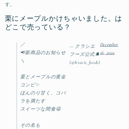
す。
栗にメープルかけちゃいました。は
どこで売っている？
／
December
— クラシエ
📢新商品のお知らせ
16, 2024
フーズ公式🔔
＼
(@Kracie_foods)
栗とメープルの黄金
コンビ✨
ほんのり甘く、コバ
ラを満たす
スイーツな間食🤤
その名も