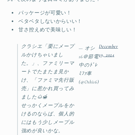
パッケージが可愛い！
ベタベタしないからいい！
甘さ控えめで美味しい！
クラシエ「栗にメープ
December
— オシ
ルかけちゃいまし
19, 2024
16＠節電
た。」、ファミリーマ
中のﾄﾞﾚ
ートでたまたま見か
ﾐﾌｧ車
け、「ファミマ先行販
(@Oshi16)
売」に惹かれ買ってみ
ました🌰🍯
せっかくメープルをか
けるのならば、個人的
にはもう少しメープル
強めが良いかな。