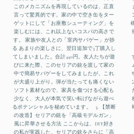
このメカニズムを再現しているのは、正直
言って驚異的です。家の中で空き缶をター
ゲットにして「お座敷シューティング」を
楽しむには、これ以上ないコスパの高さで
す。 家族や友人との「室内サバゲー」が捗
る あまりの楽しさに、翌日追加で3丁購入し
てしまいました。合計440円。友人たちが遊
びに来た際、このセリアの銃を渡して家の
中で簡易サバゲーをしてみましたが、これ
が大盛り上がり。弾が当たっても痛くない
ソフト素材なので、家具を傷つける心配も
少なく、大人が本気で笑い転げながら遊べ
るポテンシャルを秘めています。 3. 【禁断
の改造】セリアの銃を「高級モデルガン」
風に昇華させる方法 ここからは、DIY好き
の私が実践した、セリアの銃をさらに「高