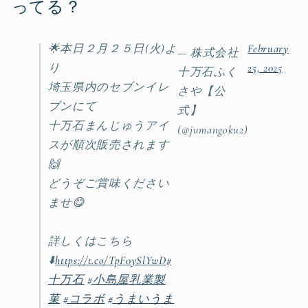
ってる？
🌟本日２月２５日(火)よ
February
— 株式会社
り
25, 2025
十万石ふく
埼玉県内のセブンイレ
さや【公
ブンにて
式】
十万石まんじゅうアイ
(@jumangoku2)
スが順次販売されます
🙌
どうぞご賞味ください
ませ😋
詳しくはこちら
⬇️
https://t.co/TpF0ySlYwD
#
十万石
#小島屋乳業製
菓
#コラボ
#うまいうま