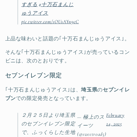
すぎる
#十万石まんじ
ゅうアイス
pic.twitter.com/1OUsAYn9cC
上品な味わいと話題の｢十万石まんじゅうアイス｣。
そんな｢十万石まんじゅうアイス｣が売っているコン
ビニは、次のとおりです。
セブンイレブン限定
｢十万石まんじゅうアイス｣は、
埼玉県
の
セブンイレ
ブン
での限定発売となっています。
２月２５日より埼玉県
February
— 極上のス
のセブンイレブン限定
24, 2025
イーツ
で、ふっくらした生地
(@sweetroad5)