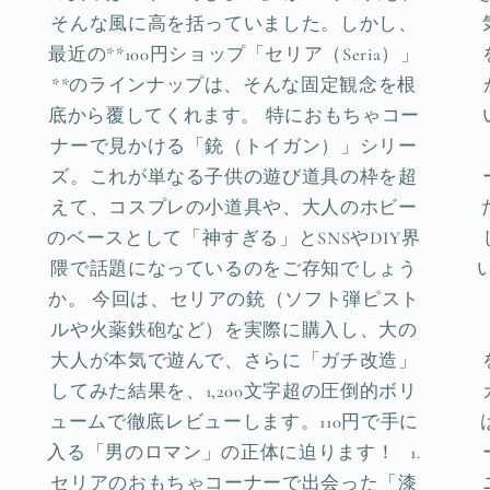
そんな風に高を括っていました。しかし、
最近の**100円ショップ「セリア（Seria）」
**のラインナップは、そんな固定観念を根
底から覆してくれます。 特におもちゃコー
ナーで見かける「銃（トイガン）」シリー
ズ。これが単なる子供の遊び道具の枠を超
えて、コスプレの小道具や、大人のホビー
のベースとして「神すぎる」とSNSやDIY界
隈で話題になっているのをご存知でしょう
か。 今回は、セリアの銃（ソフト弾ピスト
ルや火薬鉄砲など）を実際に購入し、大の
大人が本気で遊んで、さらに「ガチ改造」
してみた結果を、1,200文字超の圧倒的ボリ
ュームで徹底レビューします。110円で手に
入る「男のロマン」の正体に迫ります！ 1.
セリアのおもちゃコーナーで出会った「漆