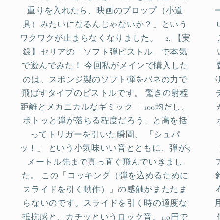
重りを入れたら、映画のプロップ（小道
具）みたいになるんじゃないか？」という
ワクワクが止まらなくなりました。 2. 【実
録】セリアの「ソフト弾ピストル」で本気
で遊んでみた！ 今回私がメインで購入した
のは、スポンジ製のソフト弾をバネの力で
飛ばすタイプのピストルです。 驚きの射程
距離とメカニカルなギミック 「100均だし、
ポトッと弾が落ちる程度だろう」と高を括
ってトリガーを引いた瞬間、 「シュパ
ッ！」 という小気味いい音とともに、弾が5
メートル先まで真っ直ぐ飛んでいきまし
た。 この「コッキング（弾を込めるために
スライドを引く動作）」の感触がまたたま
らないのです。スライドを引く時の適度な
抵抗感と、カチッというロック音。110円で