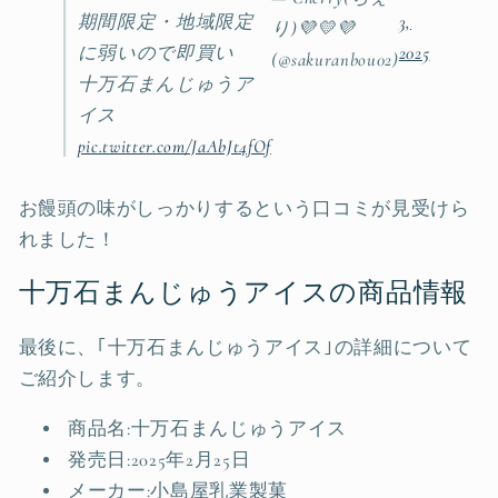
期間限定・地域限定
3,
り)💜💛💜
に弱いので即買い
2025
(@sakuranbou02)
十万石まんじゅうア
イス
pic.twitter.com/JaAbJt4fOf
お饅頭の味がしっかりするという口コミが見受けら
れました！
十万石まんじゅうアイスの商品情報
最後に、｢十万石まんじゅうアイス｣の詳細について
ご紹介します。
商品名:十万石まんじゅうアイス
発売日:2025年2月25日
メーカー:小島屋乳業製菓