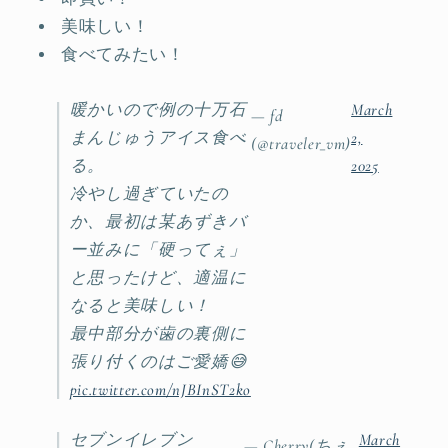
美味しい！
食べてみたい！
暖かいので例の十万石
March
— fd
まんじゅうアイス食べ
2,
(@traveler_vm)
る。
2025
冷やし過ぎていたの
か、最初は某あずきバ
ー並みに「硬ってぇ」
と思ったけど、適温に
なると美味しい！
最中部分が歯の裏側に
張り付くのはご愛嬌😅
pic.twitter.com/nJBInST2ko
セブンイレブン
March
— Cherry(ちぇ