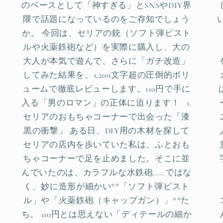
のベースとして「神すぎる」とSNSやDIY界
隈で話題になっているのをご存知でしょう
か。 今回は、セリアの銃（ソフト弾ピスト
ルや火薬鉄砲など）を実際に購入し、大の
大人が本気で遊んで、さらに「ガチ改造」
してみた結果を、1,200文字超の圧倒的ボリ
ュームで徹底レビューします。110円で手に
入る「男のロマン」の正体に迫ります！ 1.
セリアのおもちゃコーナーで出会った「漆
黒の衝撃」 ある日、DIY用の木材を探して
セリアの店内を歩いていた私は、ふとおも
ちゃコーナーで足を止めました。そこに並
んでいたのは、カラフルな水鉄砲……ではな
く、妙に造形が細かい**「ソフト弾ピスト
ル」や「火薬鉄砲（キャップガン）」**た
ち。 110円とは思えない「ディテールの細か