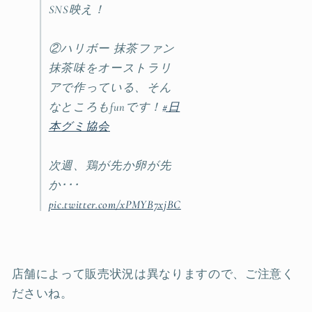
SNS映え！
②ハリボー 抹茶ファン
抹茶味をオーストラリ
アで作っている、そん
なところもfunです！
#日
本グミ協会
次週、鶏が先か卵が先
か･･･
pic.twitter.com/xPMYB7xjBC
店舗によって販売状況は異なりますので、ご注意く
ださいね。