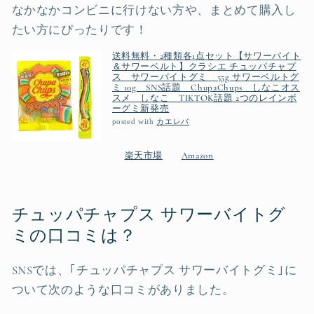
なかなかコンビニに行けない方や、まとめて購入し
たい方にぴったりです！
送料無料・2種類各1点セット【サワーバイト
＆サワーベルト】クラシエ チュッパチャプ
ス サワーバイトグミ 55g サワーベルトグ
ミ 10g SNS話題 ChupaChups しなこオス
スメ しなこ TIKTOK話題 2つのレインボ
ーグミ新発売
posted with
カエレバ
楽天市場
Amazon
チュッパチャプス サワーバイトグ
ミの口コミは？
SNSでは、｢チュッパチャプス サワーバイトグミ｣に
ついて次のような口コミがありました。