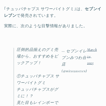
｢チュッパチャプス サワーバイトグミ｣は、
セブンイ
レブン
で発売されています。
実際に、次のような目撃情報がありました。
圧倒的品揃えのグミ売
March
— セブンイレ
場から、おすすめをピ
24,
ブンみつわ台
ックアップ！
2025
店
(@mituwaseven)
①チュッパチャプス サ
ワーバイトグミ
チュッパチャプスがグ
ミに！？
見た目もレインボーで