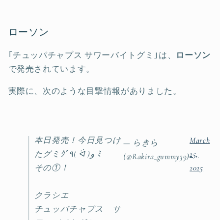
ローソン
｢チュッパチャプス サワーバイトグミ｣は、
ローソン
で発売されています。
実際に、次のような目撃情報がありました。
本日発売！今日見つけ
March
— らきら
たグミｸﾞ٩( ᐛ )و ﾐ
25,
(@Rakira_gummy39)
その①！
2025
クラシエ
チュッパチャプス サ