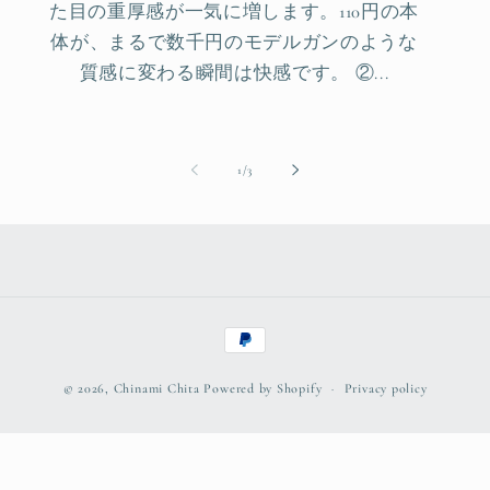
た目の重厚感が一気に増します。110円の本
体が、まるで数千円のモデルガンのような
質感に変わる瞬間は快感です。 ②...
of
1
/
3
Payment
methods
© 2026,
Chinami Chita
Powered by Shopify
Privacy policy