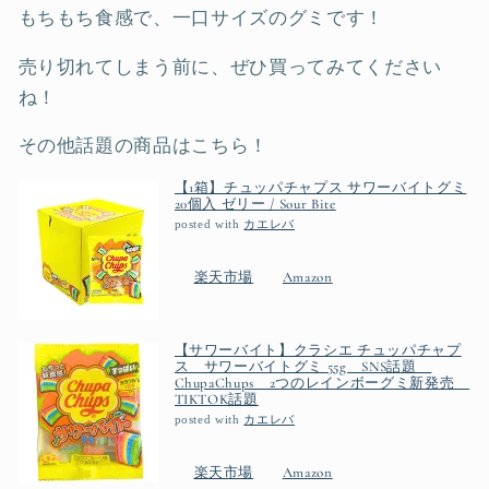
もちもち食感で、一口サイズのグミです！
売り切れてしまう前に、ぜひ買ってみてください
ね！
その他話題の商品はこちら！
【1箱】チュッパチャプス サワーバイトグミ
20個入 ゼリー / Sour Bite
posted with
カエレバ
楽天市場
Amazon
【サワーバイト】クラシエ チュッパチャプ
ス サワーバイトグミ 55g SNS話題
ChupaChups 2つのレインボーグミ新発売
TIKTOK話題
posted with
カエレバ
楽天市場
Amazon