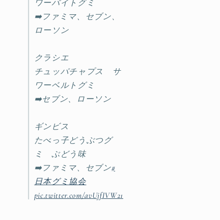
ワーバイトグミ
➡️ファミマ、セブン、
ローソン
クラシエ
チュッパチャプス サ
ワーベルトグミ
➡️セブン、ローソン
ギンビス
たべっ子どうぶつグ
ミ ぶどう味
➡️ファミマ、セブン
#
日本グミ協会
pic.twitter.com/avUjfIVW21