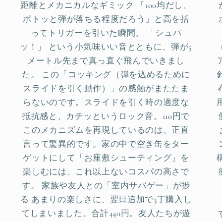
距離とメカニカルなギミック 「100均だし、
ポトッと弾が落ちる程度だろう」と高を括
ってトリガーを引いた瞬間、 「シュパ
ッ！」 という小気味いい音とともに、弾が5
メートル先まで真っ直ぐ飛んでいきまし
た。 この「コッキング（弾を込めるために
スライドを引く動作）」の感触がまたたま
らないのです。スライドを引く時の適度な
抵抗感と、カチッというロック音。110円で
このメカニズムを再現しているのは、正直
言って驚異的です。家の中で空き缶をター
ゲットにして「お座敷シューティング」を
楽しむには、これ以上ないコスパの高さで
す。 家族や友人との「室内サバゲー」が捗
る あまりの楽しさに、翌日追加で3丁購入し
てしまいました。合計440円。友人たちが遊