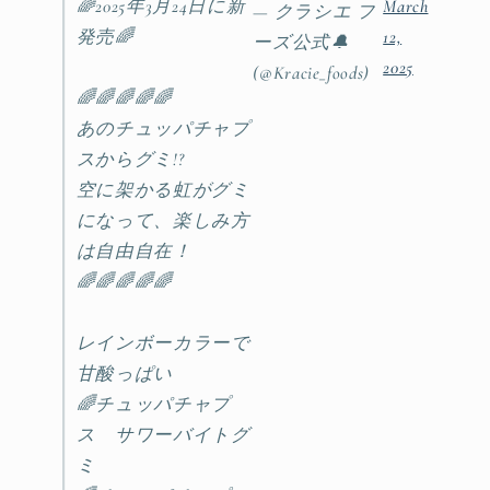
🌈2025年3月24日に新
March
— クラシエ フ
発売🌈
12,
ーズ公式🔔
2025
(@Kracie_foods)
🌈🌈🌈🌈🌈
あのチュッパチャプ
スからグミ!?
空に架かる虹がグミ
になって、楽しみ方
は自由自在！
🌈🌈🌈🌈🌈
レインボーカラーで
甘酸っぱい
🌈チュッパチャプ
ス サワーバイトグ
ミ