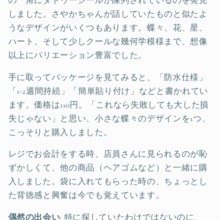
の一角にタトゥーシールが陳列されているのを発見
しました。さやかちゃんが話していたものと似たよ
うなデザインがいくつもあります。蝶々、花、星、
ハート、そして少しクールな幾何学模様まで、想像
以上にバリエーション豊富でした。
手に取ってパッケージを見てみると、「防水仕様」
「1-2週間持続」「簡単貼り付け」などと書かれてい
ます。価格は110円。「これなら失敗しても大した損
失じゃない」と思い、小さな蝶々のデザインを1つ、
こっそりと購入しました。
レジでお会計をする時、店員さんに見られるのが恥
ずかしくて、他の商品（ヘアゴムなど）と一緒に購
入しました。袋に入れてもらった時の、ちょっとし
た背徳感と興奮は今でも覚えています。
偶然の出会い
: 特に探していたわけではないのに、