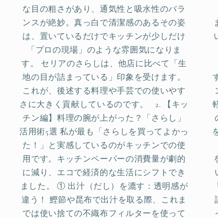
な目の粗さがあり、通気性と吸水性のバラ
ンスが絶妙。真っ白で清潔感のあるその姿
は、置いているだけでキッチンが少しだけ
「プロの現場」のような雰囲気になりま
す。 セリアのさらしは、他店に比べて「生
地の目が詰まっている」印象を受けます。
これが、後述する料理や手芸での使いやす
さに大きく貢献しているのです。 2. 【キッ
チン編】料理の腕が上がった？「さらし」
活用術5選 私が最も「さらしを買ってよかっ
た！」と実感しているのがキッチンでの使
用です。キッチンペーパーの消費量が劇的
に減り、エコで経済的な生活にシフトでき
ました。 ① 出汁（だし）を漉す：透明感が
違う！ 鰹節や昆布で出汁を取る際、これま
では使い捨ての不織布フィルターを使って