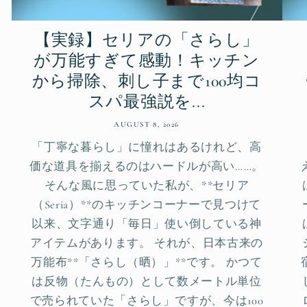
【実録】セリアの「さらし」
が万能すぎて感動！キッチン
から掃除、刺し子まで100均コ
スパ最強説を...
AUGUST 8, 2026
「丁寧な暮らし」に憧れはあるけれど、高
価な道具を揃えるのはハードルが高い……。
そんな風に思っていた私が、**セリア
（Seria）**のキッチンコーナーで見つけて
以来、文字通り「毎日」使い倒している神
アイテムがあります。 それが、日本古来の
万能布**「さらし（晒）」**です。 かつて
は反物（たんもの）として数メートル単位
で売られていた「さらし」ですが、今は100