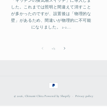
「キッチンの換気扇スイッチ」に導入しま
した。これまでは照明と間違えて消すこと
が多かったのですが、設置後は「物理的な
壁」があるため、間違いが物理的に不可能
になりました。 2-2....
of
1
/
3
Payment
methods
© 2026,
Chinami Chita
Powered by Shopify
Privacy policy