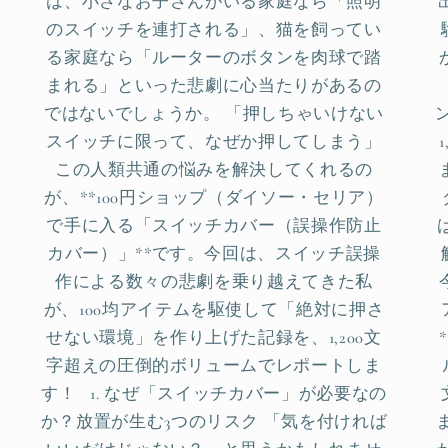
は、小さなお子さんがいる家庭なら「照明
のスイッチを連打される」、猫を飼ってい
る家庭なら「ルーターのボタンを肉球で踏
まれる」といった悲劇に心当たりがあるの
ではないでしょうか。 「押しちゃいけない
スイッチに限って、なぜか押してしまう」
この人類共通の悩みを解決してくれるの
が、**100円ショップ（ダイソー・セリア）
で手に入る「スイッチカバー（誤操作防止
カバー）」**です。今回は、スイッチ誤操
作による数々の悲劇を乗り越えてきた私
が、100均アイテムを駆使して「絶対に押さ
せない環境」を作り上げた記録を、1,200文
字超えの圧倒的ボリュームでレポートしま
す！ 1. なぜ「スイッチカバー」が必要なの
か？放置が生む3つのリスク 「気を付ければ