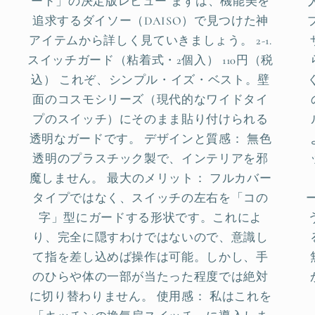
ード」の決定版レビュー まずは、機能美を
追求するダイソー（DAISO）で見つけた神
アイテムから詳しく見ていきましょう。 2-1.
スイッチガード（粘着式・2個入） 110円（税
込） これぞ、シンプル・イズ・ベスト。壁
面のコスモシリーズ（現代的なワイドタイ
プのスイッチ）にそのまま貼り付けられる
透明なガードです。 デザインと質感： 無色
透明のプラスチック製で、インテリアを邪
魔しません。 最大のメリット： フルカバー
タイプではなく、スイッチの左右を「コの
字」型にガードする形状です。これによ
り、完全に隠すわけではないので、意識し
て指を差し込めば操作は可能。しかし、手
のひらや体の一部が当たった程度では絶対
に切り替わりません。 使用感： 私はこれを