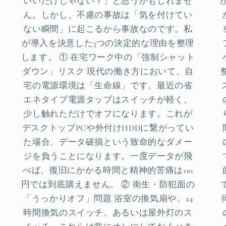
いいだけじゃない？」と思うかもしれませ
ん。しかし、不慮の事故は「気を付けてい
ない瞬間」に起こるから事故なのです。私
が導入を決意した3つの決定的な理由を整理
します。 ① 在宅ワーク中の「強制シャット
ダウン」リスク 現代の働き方において、自
宅の電源環境は「生命線」です。最近の省
エネタイプ電源タップはスイッチが軽く、
少し触れただけでオフになります。これが
デスクトップPCや外付けHDDに繋がってい
た場合、データ破損という致命的なダメー
ジを負うことになります。一度データが飛
べば、復旧にかかる時間と精神的苦痛は110
円では到底購えません。 ② 衛生・防犯面の
「うっかりオフ」問題 浴室の換気扇や、24
時間換気のスイッチ、あるいは屋外灯のス