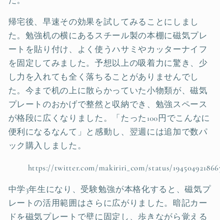
た。
帰宅後、早速その効果を試してみることにしまし
た。勉強机の横にあるスチール製の本棚に磁気プレ
ートを貼り付け、よく使うハサミやカッターナイフ
を固定してみました。予想以上の吸着力に驚き、少
し力を入れても全く落ちることがありませんでし
た。今まで机の上に散らかっていた小物類が、磁気
プレートのおかげで整然と収納でき、勉強スペース
が格段に広くなりました。「たった100円でこんなに
便利になるなんて」と感動し、翌週には追加で数パ
ック購入しました。
https://twitter.com/makiriri_com/status/19450492186
中学3年生になり、受験勉強が本格化すると、磁気プ
レートの活用範囲はさらに広がりました。暗記カー
ドを磁気プレートで壁に固定し、歩きながら覚える