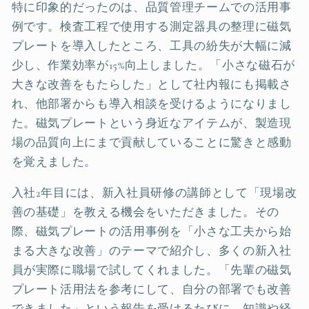
特に印象的だったのは、品質管理チームでの活用事
例です。検査工程で使用する測定器具の整理に磁気
プレートを導入したところ、工具の紛失が大幅に減
少し、作業効率が15%向上しました。「小さな磁石が
大きな改善をもたらした」として社内報にも掲載さ
れ、他部署からも導入相談を受けるようになりまし
た。磁気プレートという身近なアイテムが、製造現
場の品質向上にまで貢献していることに驚きと感動
を覚えました。
入社2年目には、新入社員研修の講師として「現場改
善の基礎」を教える機会をいただきました。その
際、磁気プレートの活用事例を「小さな工夫から始
まる大きな改善」のテーマで紹介し、多くの新入社
員が実際に職場で試してくれました。「先輩の磁気
プレート活用法を参考にして、自分の部署でも改善
できました」という報告を受けるたびに、知識や経