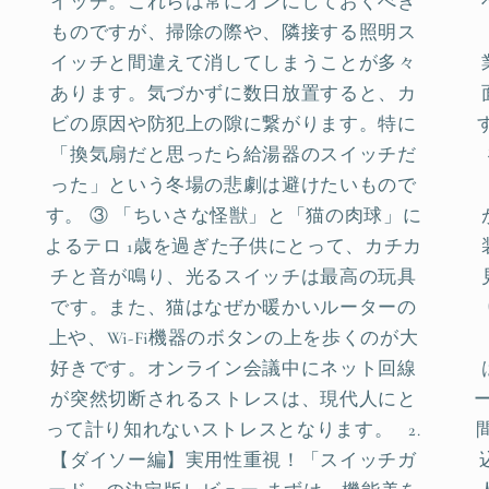
イッチ。これらは常にオンにしておくべき
ものですが、掃除の際や、隣接する照明ス
イッチと間違えて消してしまうことが多々
あります。気づかずに数日放置すると、カ
ビの原因や防犯上の隙に繋がります。特に
「換気扇だと思ったら給湯器のスイッチだ
った」という冬場の悲劇は避けたいもので
す。 ③ 「ちいさな怪獣」と「猫の肉球」に
よるテロ 1歳を過ぎた子供にとって、カチカ
チと音が鳴り、光るスイッチは最高の玩具
です。また、猫はなぜか暖かいルーターの
上や、Wi-Fi機器のボタンの上を歩くのが大
好きです。オンライン会議中にネット回線
が突然切断されるストレスは、現代人にと
って計り知れないストレスとなります。 2.
【ダイソー編】実用性重視！「スイッチガ