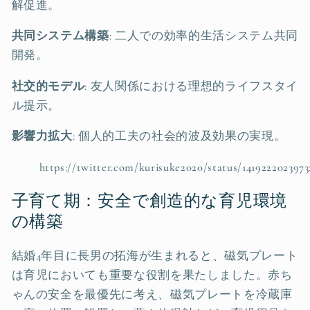
解促進。
共同システム構築
: 二人での効率的生活システム共同
開発。
社交的モデル
: 友人関係における理想的ライフスタイ
ル提示。
影響力拡大
: 個人的工夫の社会的波及効果の実現。
https://twitter.com/kurisuke2020/status/141922202397
子育て期：安全で創造的な育児環境
の構築
結婚4年目に長男の拓海が生まれると、磁気プレート
は育児においても重要な役割を果たしました。赤ち
ゃんの安全を最優先に考え、磁気プレートを冷蔵庫