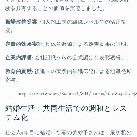
験を共有することの価値を実感しました。
職場改善提案
: 個人的工夫の組織レベルでの活用提
案。
定量的効果実証
: 具体的数値による改善効果の証明。
企業内評価
: 会社組織からの公式認定と表彰獲得。
教育的貢献
: 後進への実践的知識伝達による組織発展
寄与。
https://twitter.com/SadanO_WH/status/160180446965
結婚生活：共同生活での調和とシス
テム化
社会人5年目に結婚した妻の美紗子さんは、最初私の