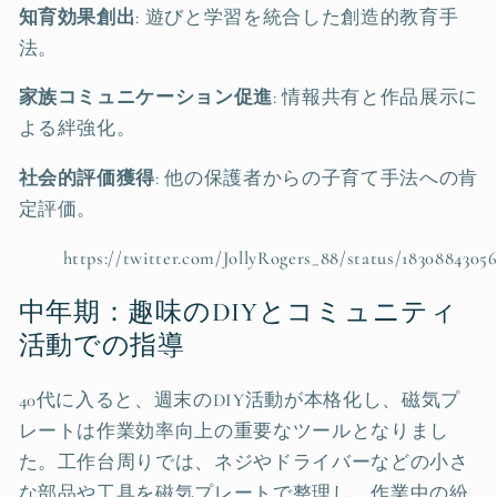
知育効果創出
: 遊びと学習を統合した創造的教育手
法。
家族コミュニケーション促進
: 情報共有と作品展示に
よる絆強化。
社会的評価獲得
: 他の保護者からの子育て手法への肯
定評価。
https://twitter.com/JollyRogers_88/status/183088430
中年期：趣味のDIYとコミュニティ
活動での指導
40代に入ると、週末のDIY活動が本格化し、磁気プ
レートは作業効率向上の重要なツールとなりまし
た。工作台周りでは、ネジやドライバーなどの小さ
な部品や工具を磁気プレートで整理し、作業中の紛