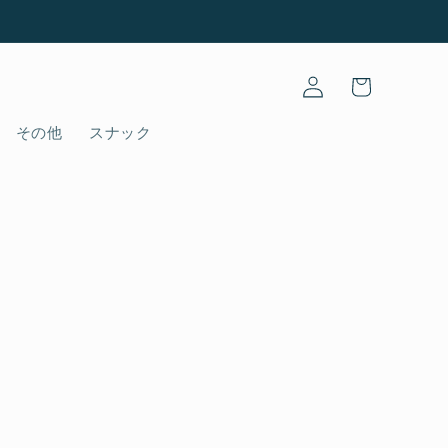
Log
Cart
in
その他
スナック