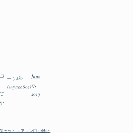
コ
June
— yako
。
17,
(@yako802)
に
2019
か
個セット エアコン用 虫除け