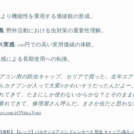
た目より機能性を重視する価値観の形成。
識
: 野外活動における虫対策の重要性理解。
ス実感
: 100円での高い実用価値の体験。
果実感による長期使用への転換。
エアコン用の防虫キャップ、セリアで買った。去年エア
らカナブンが入って大変&かわいそうだったんだよー
れてきて、たまにしか使わないからかな？とそのまま
垂れてきて、修理屋さん呼んだ。まさか虫だと思わな
tter.com/eQN6n4V9ns
料無料】【レック】バルサンエアコン ドレンホース 防虫 キャップ2個入×5