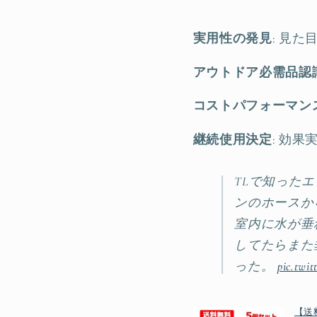
実用性の発見
: 見
アウトドア必需品認
コストパフォーマン
継続使用決定
: 効
TLで知った
ンのホースか
室内に水が垂
してたらまた
った。
pic.twi
【送