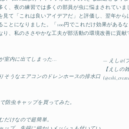
多く、夜の練習では多くの部員が虫に悩まされていま
を見て「これは良いアイデアだ」と評価し、翌年から
ることになりました。「100円でこれだけ効果がある
なり、私のささやかな工夫が部活動の環境改善に貢献
室内に出てしまった...
— えし@(
【えしの
りそうなエアコンのドレンホースの排水口
(@eshi_creat
リアで防虫キャップを買ってみた。
むだけなので超簡単。
ャップ、先端に細かいメッシュも付いてい