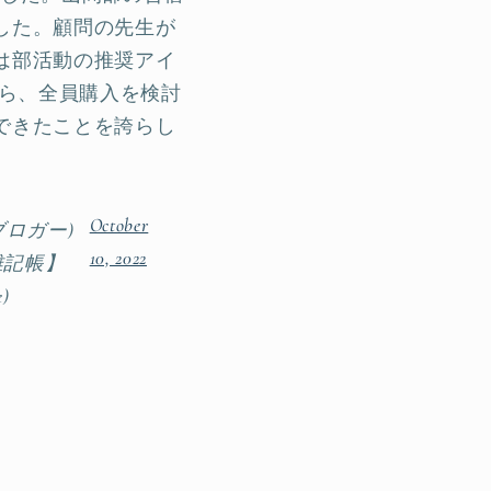
した。顧問の先生が
は部活動の推奨アイ
なら、全員購入を検討
できたことを誇らし
October
ブロガー)
10, 2022
雑記帳】
e)