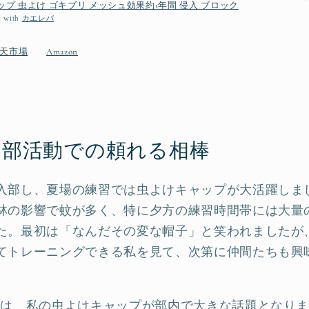
ップ 虫よけ ゴキブリ メッシュ効果約1年間 侵入 ブロック
d with
カエレバ
天市場
Amazon
：部活動での頼れる相棒
入部し、夏場の練習では虫よけキャップが大活躍しま
林の影響で蚊が多く、特に夕方の練習時間帯には大量
た。最初は「なんだその変な帽子」と笑われましたが
てトレーニングできる私を見て、次第に仲間たちも興
では、私の虫よけキャップが部内で大きな話題となり