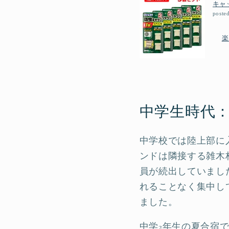
キャ
poste
楽
中学生時代
中学校では陸上部に
ンドは隣接する雑木
員が続出していまし
れることなく集中し
ました。
中学2年生の夏合宿