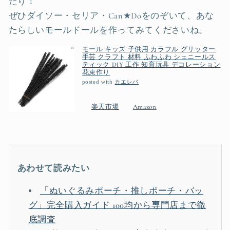
たり！
ぜひダイソー・セリア・Can★Doをのぞいて、あな
たらしいモールドールを作ってみてくださいね。
モール キッズ 子供用 カラフル グリッター
手芸 クラフト 材料 ふわふわ シェニールス
ティック DIY 工作 知育玩具 デコレーション
花束作り
posted with
カエレバ
楽天市場
Amazon
あわせて読みたい
「ぬいぐるみポーチ・推しポーチ・バッ
グ」完全購入ガイド 100均から専門店まで徹
底調査