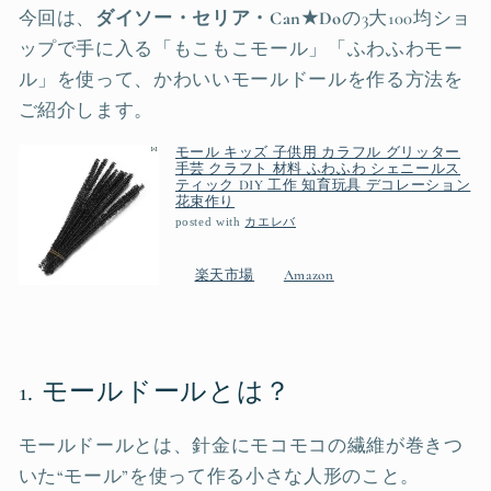
今回は、
ダイソー・セリア・Can★Do
の3大100均ショ
ップで手に入る「もこもこモール」「ふわふわモー
ル」を使って、かわいいモールドールを作る方法を
ご紹介します。
モール キッズ 子供用 カラフル グリッター
手芸 クラフト 材料 ふわふわ シェニールス
ティック DIY 工作 知育玩具 デコレーション
花束作り
posted with
カエレバ
楽天市場
Amazon
1. モールドールとは？
モールドールとは、針金にモコモコの繊維が巻きつ
いた“モール”を使って作る小さな人形のこと。