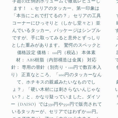
字超の圧倒的ボリュームで徹底レビューし
ます！ 1. セリアのタッカー、第一印象は
「本当にこれで打てるの？」 セリアの工具
コーナーにひっそりと（しかし堂々と）並
んでいるタッカー。パッケージはシンプル
ですが、手に取ってみると意外とずっしり
とした重みがあります。 驚愕のスペックと
価格設定 価格： 110円（税込） 本体素
材： ABS樹脂（内部構造は金属） 対応
針： 専用の替針（別売り・110円で数百本入
り） 正直なところ、「100円のタッカーなん
て、ホチキスの親戚みたいなものでし
ょ？」「硬い木材には刺さらないんじゃな
い？」と、かなり疑っていました。ダイソ
ー（DAISO）では330円や550円で販売されて
いるタッカーが、セリアではわずか110円。