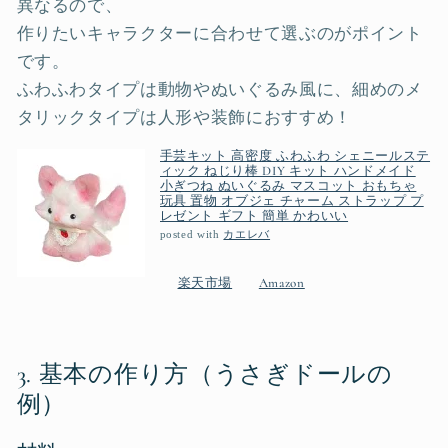
異なるので、
作りたいキャラクターに合わせて選ぶのがポイント
です。
ふわふわタイプは動物やぬいぐるみ風に、細めのメ
タリックタイプは人形や装飾におすすめ！
手芸キット 高密度 ふわふわ シェニールステ
ィック ねじり棒 DIY キット ハンドメイド
小ぎつね ぬいぐるみ マスコット おもちゃ
玩具 置物 オブジェ チャーム ストラップ プ
レゼント ギフト 簡単 かわいい
posted with
カエレバ
楽天市場
Amazon
3. 基本の作り方（うさぎドールの
例）