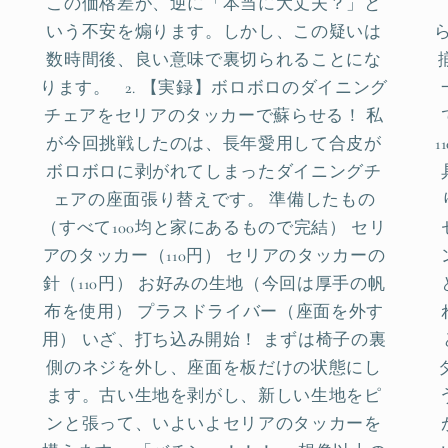
この価格差が、逆に「本当に大丈夫？」と
いう不安を煽ります。しかし、この疑いは
数時間後、良い意味で裏切られることにな
ります。 2. 【実録】ボロボロのダイニング
チェアをセリアのタッカーで蘇らせる！ 私
が今回挑戦したのは、長年愛用して合皮が
ボロボロに剥がれてしまったダイニングチ
ェアの座面張り替えです。 準備したもの
（すべて100均と家にあるもので完結） セリ
アのタッカー（110円） セリアのタッカーの
針（110円） お好みの生地（今回は厚手の帆
布を使用） プラスドライバー（座面を外す
用） いざ、打ち込み開始！ まずは椅子の裏
側のネジを外し、座面を板だけの状態にし
ます。古い生地を剥がし、新しい生地をピ
ンと張って、いよいよセリアのタッカーを